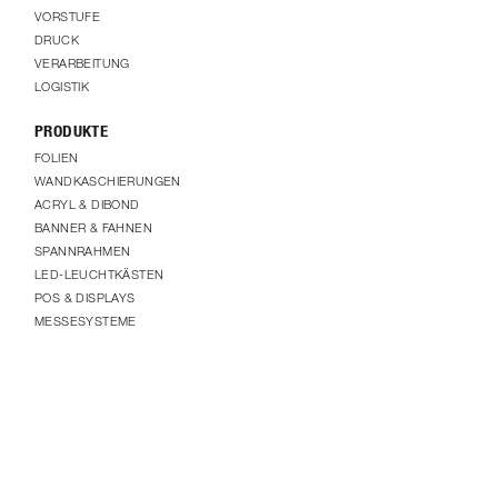
VORSTUFE
DRUCK
VERARBEITUNG
LOGISTIK
PRODUKTE
FOLIEN
WANDKASCHIERUNGEN
ACRYL & DIBOND
BANNER & FAHNEN
SPANNRAHMEN
LED-LEUCHTKÄSTEN
POS & DISPLAYS
MESSESYSTEME
SONDERLÖSUNGEN
RAUMPLANUNG
SERVICE
DOWNLOADS
KONTAKT