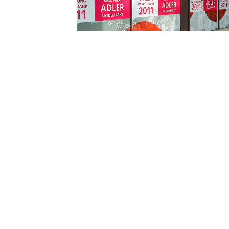
BEDRUCKT
Wir bedrucken hochwertige Folien und
veredeln diese auf Wunsch mit einem
zusätzlichen Schutzlaminat. Es stehen
diverse Folientypen für nahezu alle
Anwendungen zu Verfügung.