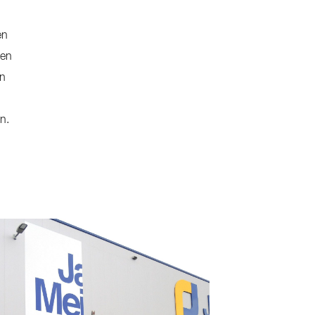
en
ren
en
n.