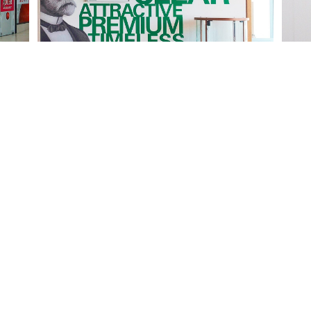
GESCHNITTEN
VERK
Was wir produzieren, schneiden wir
Unser
selbstverständlich auch zu: CNC
selbs
gesteuert in allen erdenklichen Formen,
unser
bahnweise oder aufwändig
Sie e
konturgeschnitten. Wir übernehmen die
bei u
Konfektionierung, entgittern Folienplots
Messe
und liefern diese übertragungsfertig
aus.