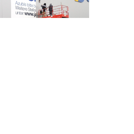
LEBT
e Fachleute übernehmen
tverständlich auch die Montage
er hochwertigen Produkte – wenn
s wünschen. Je nach Anforderung
ns in der Werkstatt, unterwegs auf
n oder bei Ihnen vor Ort.